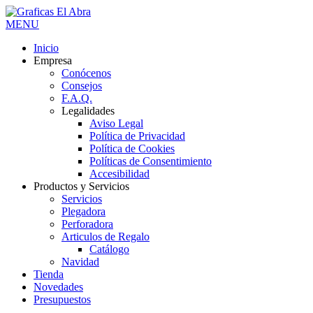
MENU
Inicio
Empresa
Conócenos
Consejos
F.A.Q.
Legalidades
Aviso Legal
Política de Privacidad
Política de Cookies
Políticas de Consentimiento
Accesibilidad
Productos y Servicios
Servicios
Plegadora
Perforadora
Articulos de Regalo
Catálogo
Navidad
Tienda
Novedades
Presupuestos